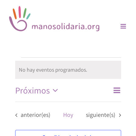
Saltar
al
contenido
Eventos
No hay eventos programados.
Aviso
Próximos
Navega
Lista
Buscar
Navega
de
Selecciona
de
vistas
la
Eventos
Eventos
anterior(es)
Hoy
siguiente(s)
búsque
de
fecha.
y
Evento